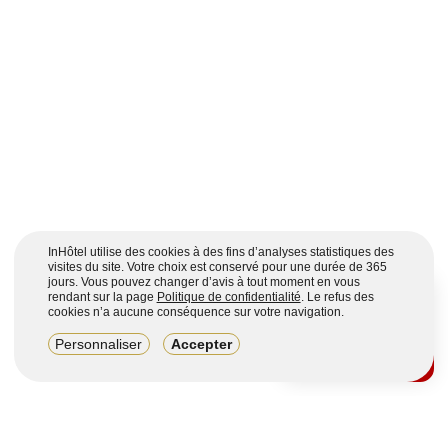
InHôtel utilise des cookies à des fins d’analyses statistiques des
Accès
visites du site. Votre choix est conservé pour une durée de 365
jours. Vous pouvez changer d’avis à tout moment en vous
rendant sur la page
Politique de confidentialité
. Le refus des
cookies n’a aucune conséquence sur votre navigation.
8,2/10
Personnaliser
Accepter
4123 avis sur 7 portails
DÉCOUVRIR
Voir plus