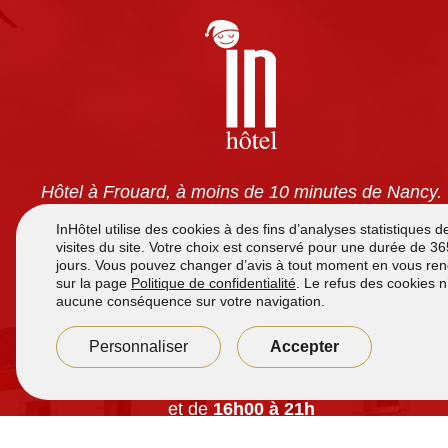
Hôtel à Frouard, à moins de 10 minutes de Nancy.
Chambres tout confort avec climatisation, TV écran
plat, wifi gratuit et salles de bain privatives. Petit-
déjeuner à volonté pour 7,90 €. Accès 24h/24 et
parking sécurisé gratuit.
Accueil de
7h à 12h
et de
16h00 à 21h