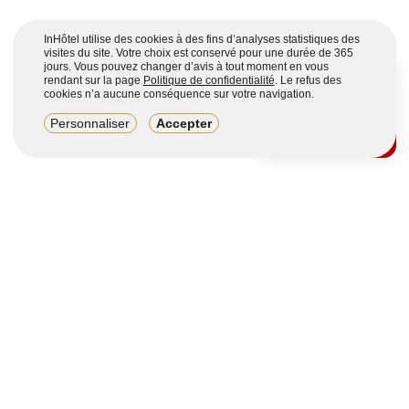
InHôtel utilise des cookies à des fins d’analyses statistiques des
visites du site. Votre choix est conservé pour une durée de 365
jours. Vous pouvez changer d’avis à tout moment en vous
rendant sur la page
Politique de confidentialité
. Le refus des
cookies n’a aucune conséquence sur votre navigation.
8,2/10
Personnaliser
Accepter
4123 avis sur 7 portails
Voir plus
Vous souhaitez obtenir plus d’informations ?