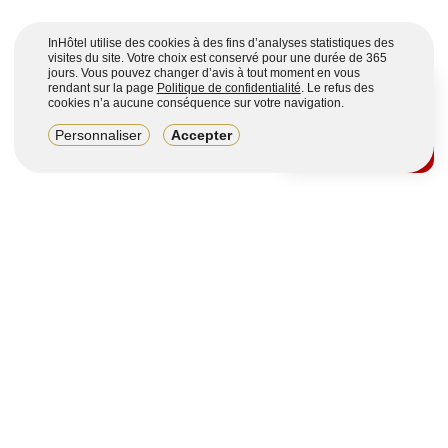
InHôtel utilise des cookies à des fins d’analyses statistiques des
visites du site. Votre choix est conservé pour une durée de 365
jours. Vous pouvez changer d’avis à tout moment en vous
rendant sur la page
Politique de confidentialité
. Le refus des
cookies n’a aucune conséquence sur votre navigation.
8,2/10
Personnaliser
Accepter
4123 avis sur 7 portails
Voir plus
Vous souhaitez obtenir plus d’informations ?