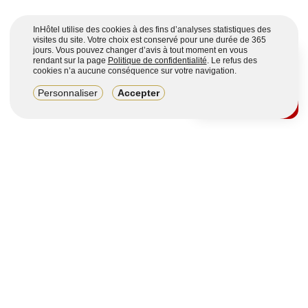
InHôtel utilise des cookies à des fins d’analyses statistiques des
visites du site. Votre choix est conservé pour une durée de 365
jours. Vous pouvez changer d’avis à tout moment en vous
rendant sur la page
Politique de confidentialité
. Le refus des
cookies n’a aucune conséquence sur votre navigation.
8,2/10
Personnaliser
Accepter
4123 avis sur 7 portails
Voir plus
Vous souhaitez obtenir plus d’informations ?