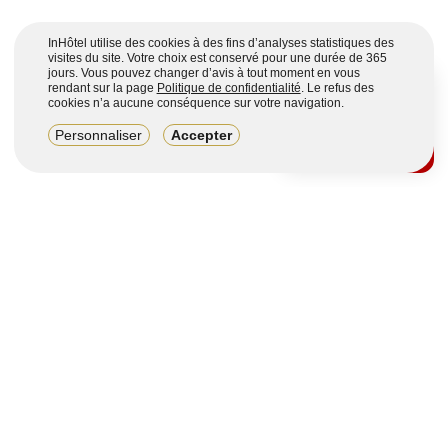
InHôtel utilise des cookies à des fins d’analyses statistiques des
visites du site. Votre choix est conservé pour une durée de 365
jours. Vous pouvez changer d’avis à tout moment en vous
rendant sur la page
Politique de confidentialité
. Le refus des
cookies n’a aucune conséquence sur votre navigation.
8,2/10
Personnaliser
Accepter
4123 avis sur 7 portails
Voir plus
Vous souhaitez obtenir plus d’informations ?