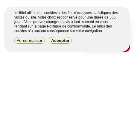
InHôtel utilise des cookies à des fins d’analyses statistiques des
visites du site. Votre choix est conservé pour une durée de 365
jours. Vous pouvez changer d’avis à tout moment en vous
rendant sur la page
Politique de confidentialité
. Le refus des
cookies n’a aucune conséquence sur votre navigation.
8,2/10
Personnaliser
Accepter
4123 avis sur 7 portails
Voir plus
Vous souhaitez obtenir plus d’informations ?