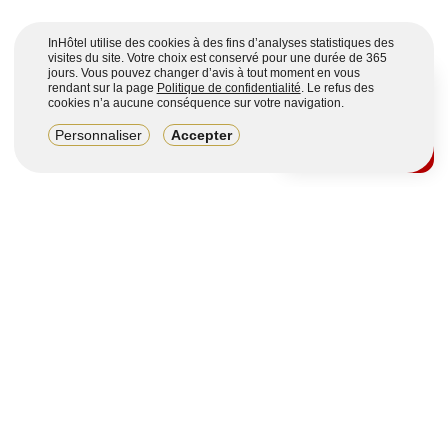
InHôtel utilise des cookies à des fins d’analyses statistiques des
visites du site. Votre choix est conservé pour une durée de 365
jours. Vous pouvez changer d’avis à tout moment en vous
rendant sur la page
Politique de confidentialité
. Le refus des
cookies n’a aucune conséquence sur votre navigation.
8,2/10
Personnaliser
Accepter
4123 avis sur 7 portails
Voir plus
Vous souhaitez obtenir plus d’informations ?