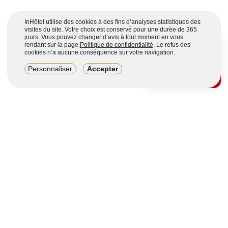
InHôtel utilise des cookies à des fins d’analyses statistiques des
visites du site. Votre choix est conservé pour une durée de 365
jours. Vous pouvez changer d’avis à tout moment en vous
rendant sur la page
Politique de confidentialité
. Le refus des
cookies n’a aucune conséquence sur votre navigation.
8,2/10
Personnaliser
Accepter
4123 avis sur 7 portails
Voir plus
Vous souhaitez obtenir plus d’informations ?