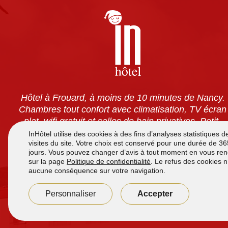
Hôtel à Frouard, à moins de 10 minutes de Nancy.
Chambres tout confort avec climatisation, TV écran
plat, wifi gratuit et salles de bain privatives. Petit-
déjeuner à volonté pour 7,90 €. Accès 24h/24 et
parking sécurisé gratuit.
Accueil de
7h à 12h
et de
16h00 à 21h