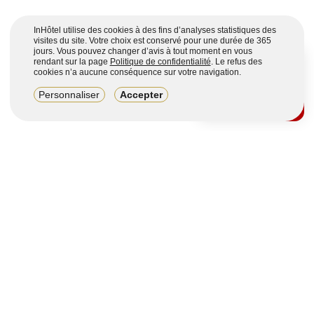
InHôtel utilise des cookies à des fins d’analyses statistiques des
visites du site. Votre choix est conservé pour une durée de 365
jours. Vous pouvez changer d’avis à tout moment en vous
rendant sur la page
Politique de confidentialité
. Le refus des
cookies n’a aucune conséquence sur votre navigation.
8,2/10
Personnaliser
Accepter
4123 avis sur 7 portails
Voir plus
Vous souhaitez obtenir plus d’informations ?