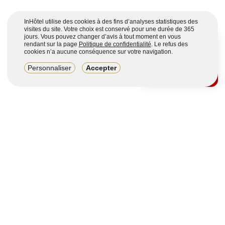
InHôtel utilise des cookies à des fins d’analyses statistiques des
visites du site. Votre choix est conservé pour une durée de 365
jours. Vous pouvez changer d’avis à tout moment en vous
rendant sur la page
Politique de confidentialité
. Le refus des
cookies n’a aucune conséquence sur votre navigation.
8,2/10
Personnaliser
Accepter
4123 avis sur 7 portails
Voir plus
Vous souhaitez obtenir plus d’informations ?