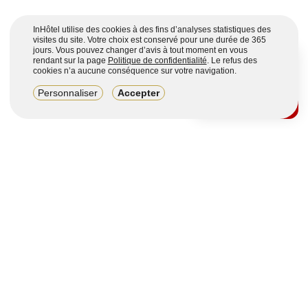
InHôtel utilise des cookies à des fins d’analyses statistiques des
visites du site. Votre choix est conservé pour une durée de 365
jours. Vous pouvez changer d’avis à tout moment en vous
rendant sur la page
Politique de confidentialité
. Le refus des
cookies n’a aucune conséquence sur votre navigation.
8,2/10
Personnaliser
Accepter
4123 avis sur 7 portails
Voir plus
Vous souhaitez obtenir plus d’informations ?