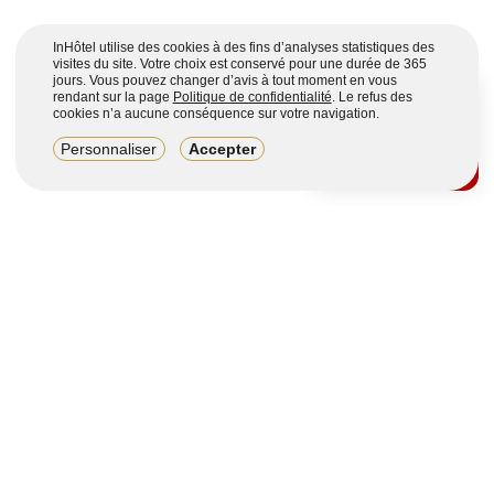
InHôtel utilise des cookies à des fins d’analyses statistiques des
visites du site. Votre choix est conservé pour une durée de 365
jours. Vous pouvez changer d’avis à tout moment en vous
rendant sur la page
Politique de confidentialité
. Le refus des
cookies n’a aucune conséquence sur votre navigation.
8,2/10
Personnaliser
Accepter
4123 avis sur 7 portails
Voir plus
Vous souhaitez obtenir plus d’informations ?