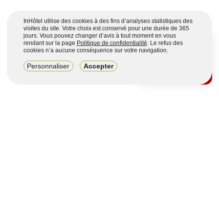
InHôtel utilise des cookies à des fins d’analyses statistiques des
visites du site. Votre choix est conservé pour une durée de 365
jours. Vous pouvez changer d’avis à tout moment en vous
rendant sur la page
Politique de confidentialité
. Le refus des
cookies n’a aucune conséquence sur votre navigation.
8,2/10
Personnaliser
Accepter
4123 avis sur 7 portails
Voir plus
Vous souhaitez obtenir plus d’informations ?