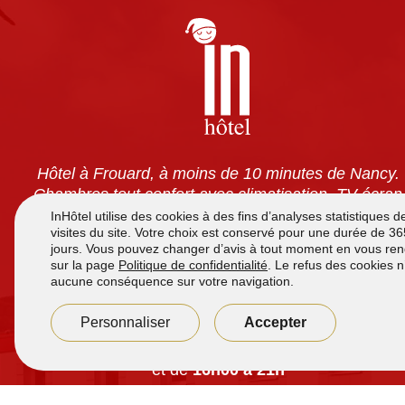
Hôtel à Frouard, à moins de 10 minutes de Nancy.
Chambres tout confort avec climatisation, TV écran
plat, wifi gratuit et salles de bain privatives. Petit-
déjeuner à volonté pour 7,90 €. Accès 24h/24 et
parking sécurisé gratuit.
Accueil de
7h à 12h
et de
16h00 à 21h