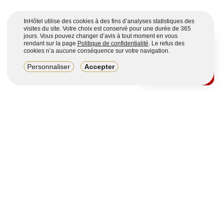
InHôtel utilise des cookies à des fins d’analyses statistiques des
visites du site. Votre choix est conservé pour une durée de 365
jours. Vous pouvez changer d’avis à tout moment en vous
rendant sur la page
Politique de confidentialité
. Le refus des
cookies n’a aucune conséquence sur votre navigation.
8,2/10
Personnaliser
Accepter
4123 avis sur 7 portails
Voir plus
Vous souhaitez obtenir plus d’informations ?