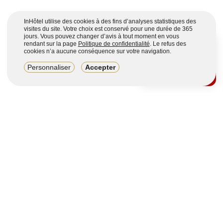
InHôtel utilise des cookies à des fins d’analyses statistiques des
visites du site. Votre choix est conservé pour une durée de 365
jours. Vous pouvez changer d’avis à tout moment en vous
rendant sur la page
Politique de confidentialité
. Le refus des
cookies n’a aucune conséquence sur votre navigation.
8,2/10
Personnaliser
Accepter
4123 avis sur 7 portails
Voir plus
Vous souhaitez obtenir plus d’informations ?