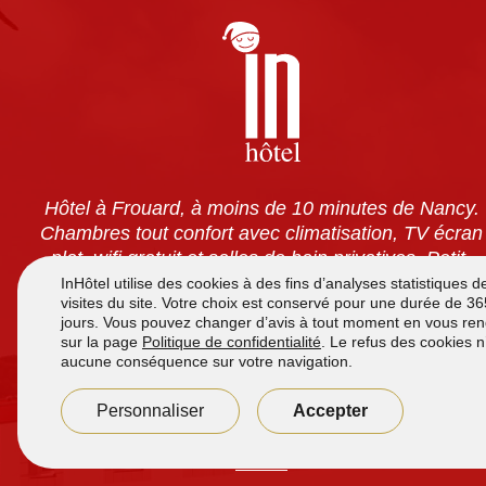
Hôtel à Frouard, à moins de 10 minutes de Nancy.
Chambres tout confort avec climatisation, TV écran
plat, wifi gratuit et salles de bain privatives. Petit-
déjeuner à volonté pour 7,90 €. Accès 24h/24 et
parking sécurisé gratuit.
Accueil de
7h à 12h
et de
16h00 à 21h