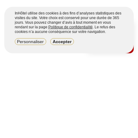
InHôtel utilise des cookies à des fins d’analyses statistiques des
visites du site. Votre choix est conservé pour une durée de 365
jours. Vous pouvez changer d’avis à tout moment en vous
rendant sur la page
Politique de confidentialité
. Le refus des
cookies n’a aucune conséquence sur votre navigation.
8,2/10
Personnaliser
Accepter
4123 avis sur 7 portails
Voir plus
Vous souhaitez obtenir plus d’informations ?