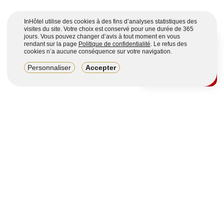
InHôtel utilise des cookies à des fins d’analyses statistiques des
visites du site. Votre choix est conservé pour une durée de 365
jours. Vous pouvez changer d’avis à tout moment en vous
rendant sur la page
Politique de confidentialité
. Le refus des
cookies n’a aucune conséquence sur votre navigation.
8,2/10
Personnaliser
Accepter
4123 avis sur 7 portails
Voir plus
Vous souhaitez obtenir plus d’informations ?