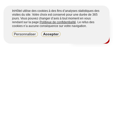
InHôtel utilise des cookies à des fins d’analyses statistiques des
visites du site. Votre choix est conservé pour une durée de 365
jours. Vous pouvez changer d’avis à tout moment en vous
rendant sur la page
Politique de confidentialité
. Le refus des
cookies n’a aucune conséquence sur votre navigation.
8,2/10
Personnaliser
Accepter
4123 avis sur 7 portails
Voir plus
Vous souhaitez obtenir plus d’informations ?