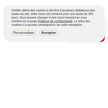
InHôtel utilise des cookies à des fins d’analyses statistiques des
visites du site. Votre choix est conservé pour une durée de 365
jours. Vous pouvez changer d’avis à tout moment en vous
rendant sur la page
Politique de confidentialité
. Le refus des
cookies n’a aucune conséquence sur votre navigation.
8,2/10
Personnaliser
Accepter
4123 avis sur 7 portails
Voir plus
Vous souhaitez obtenir plus d’informations ?