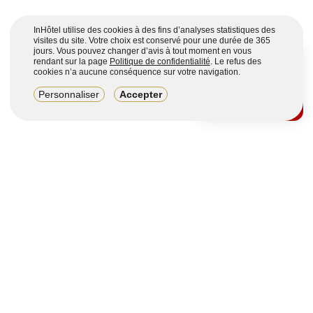
InHôtel utilise des cookies à des fins d’analyses statistiques des
visites du site. Votre choix est conservé pour une durée de 365
jours. Vous pouvez changer d’avis à tout moment en vous
rendant sur la page
Politique de confidentialité
. Le refus des
cookies n’a aucune conséquence sur votre navigation.
8,2/10
Personnaliser
Accepter
4123 avis sur 7 portails
Voir plus
Vous souhaitez obtenir plus d’informations ?