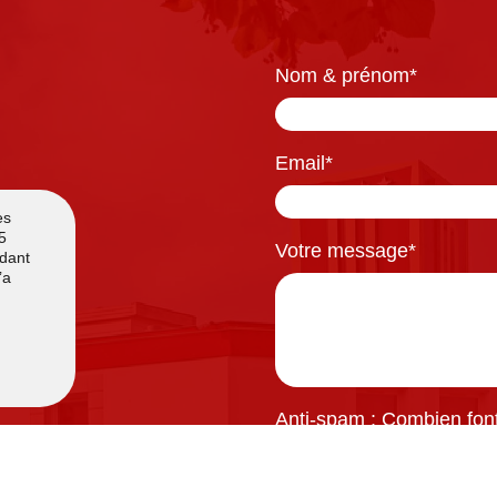
Nom & prénom
*
Email
*
Votre message
*
Anti-spam : Combien font 