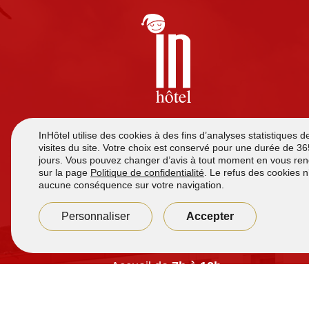
Hôtel à Frouard, à moins de 10 minutes de Nancy.
Chambres tout confort avec climatisation, TV écran
plat, wifi gratuit et salles de bain privatives. Petit-
déjeuner à volonté pour 7,90 €. Accès 24h/24 et
parking sécurisé gratuit.
Accueil de
7h à 12h
et de
16h00 à 21h