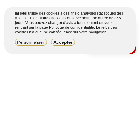
InHôtel utilise des cookies à des fins d’analyses statistiques des
visites du site. Votre choix est conservé pour une durée de 365
jours. Vous pouvez changer d’avis à tout moment en vous
rendant sur la page
Politique de confidentialité
. Le refus des
cookies n’a aucune conséquence sur votre navigation.
8,2/10
Personnaliser
Accepter
4123 avis sur 7 portails
Voir plus
Vous souhaitez obtenir plus d’informations ?