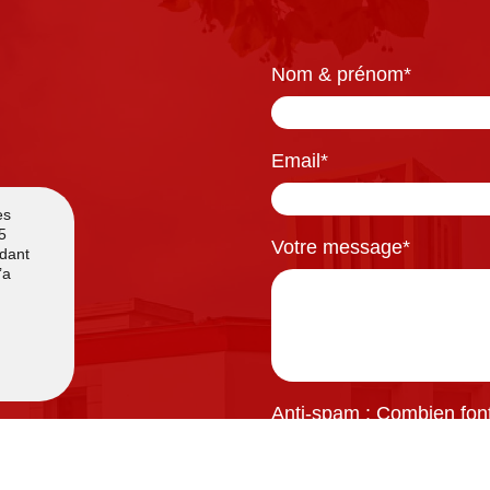
Nom & prénom
*
Email
*
Votre message
*
Anti-spam : Combien font 