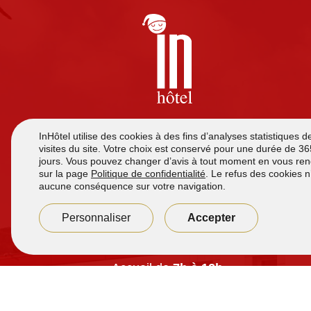
Hôtel à Frouard, à moins de 10 minutes de Nancy.
Chambres tout confort avec climatisation, TV écran
plat, wifi gratuit et salles de bain privatives. Petit-
déjeuner à volonté pour 7,90 €. Accès 24h/24 et
parking sécurisé gratuit.
Accueil de
7h à 12h
et de
16h00 à 21h