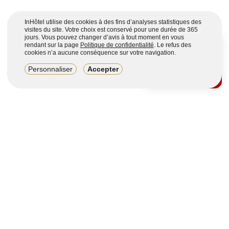
InHôtel utilise des cookies à des fins d’analyses statistiques des
visites du site. Votre choix est conservé pour une durée de 365
jours. Vous pouvez changer d’avis à tout moment en vous
rendant sur la page
Politique de confidentialité
. Le refus des
cookies n’a aucune conséquence sur votre navigation.
8,2/10
Personnaliser
Accepter
4123 avis sur 7 portails
Voir plus
Vous souhaitez obtenir plus d’informations ?