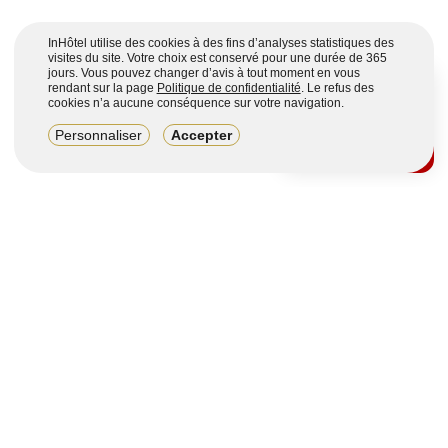
InHôtel utilise des cookies à des fins d’analyses statistiques des
visites du site. Votre choix est conservé pour une durée de 365
jours. Vous pouvez changer d’avis à tout moment en vous
rendant sur la page
Politique de confidentialité
. Le refus des
cookies n’a aucune conséquence sur votre navigation.
8,2/10
Personnaliser
Accepter
4123 avis sur 7 portails
Voir plus
Vous souhaitez obtenir plus d’informations ?