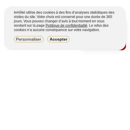
InHôtel utilise des cookies à des fins d’analyses statistiques des
visites du site. Votre choix est conservé pour une durée de 365
jours. Vous pouvez changer d’avis à tout moment en vous
rendant sur la page
Politique de confidentialité
. Le refus des
cookies n’a aucune conséquence sur votre navigation.
8,2/10
Personnaliser
Accepter
4123 avis sur 7 portails
Voir plus
Vous souhaitez obtenir plus d’informations ?