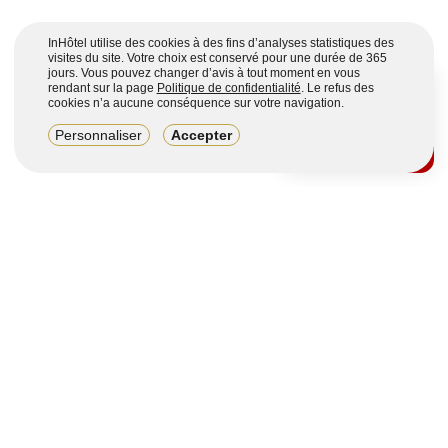
InHôtel utilise des cookies à des fins d’analyses statistiques des
visites du site. Votre choix est conservé pour une durée de 365
jours. Vous pouvez changer d’avis à tout moment en vous
rendant sur la page
Politique de confidentialité
. Le refus des
cookies n’a aucune conséquence sur votre navigation.
8,2/10
Personnaliser
Accepter
4123 avis sur 7 portails
Voir plus
Vous souhaitez obtenir plus d’informations ?