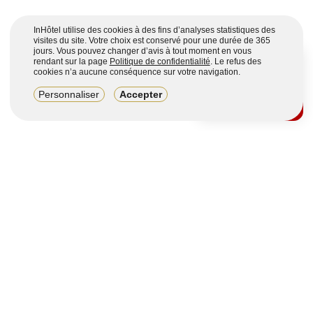
InHôtel utilise des cookies à des fins d’analyses statistiques des
visites du site. Votre choix est conservé pour une durée de 365
jours. Vous pouvez changer d’avis à tout moment en vous
rendant sur la page
Politique de confidentialité
. Le refus des
cookies n’a aucune conséquence sur votre navigation.
8,2/10
Personnaliser
Accepter
4123 avis sur 7 portails
Voir plus
Vous souhaitez obtenir plus d’informations ?