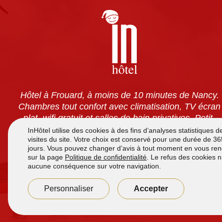
Hôtel à Frouard, à moins de 10 minutes de Nancy.
Chambres tout confort avec climatisation, TV écran
plat, wifi gratuit et salles de bain privatives. Petit-
déjeuner à volonté pour 7,90 €. Accès 24h/24 et
parking sécurisé gratuit.
Accueil de
7h à 12h
et de
16h00 à 21h