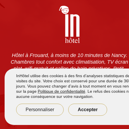
Hôtel à Frouard, à moins de 10 minutes de Nancy.
Chambres tout confort avec climatisation, TV écran
plat, wifi gratuit et salles de bain privatives. Petit-
déjeuner à volonté pour 7,90 €. Accès 24h/24 et
parking sécurisé gratuit.
Accueil de
7h à 12h
et de
16h00 à 21h