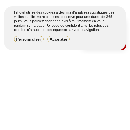
InHôtel utilise des cookies à des fins d’analyses statistiques des
visites du site. Votre choix est conservé pour une durée de 365
jours. Vous pouvez changer d’avis à tout moment en vous
rendant sur la page
Politique de confidentialité
. Le refus des
cookies n’a aucune conséquence sur votre navigation.
8,2/10
Personnaliser
Accepter
4123 avis sur 7 portails
Voir plus
Vous souhaitez obtenir plus d’informations ?