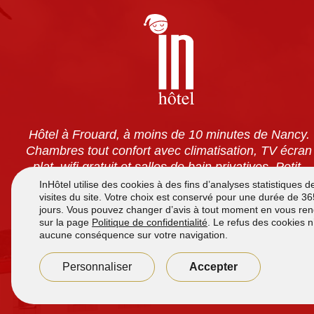
Hôtel à Frouard, à moins de 10 minutes de Nancy.
Chambres tout confort avec climatisation, TV écran
plat, wifi gratuit et salles de bain privatives. Petit-
déjeuner à volonté pour 7,90 €. Accès 24h/24 et
parking sécurisé gratuit.
Accueil de
7h à 12h
et de
16h00 à 21h