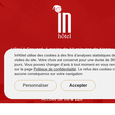
Hôtel à Frouard, à moins de 10 minutes de Nancy.
Chambres tout confort avec climatisation, TV écran
plat, wifi gratuit et salles de bain privatives. Petit-
déjeuner à volonté pour 7,90 €. Accès 24h/24 et
parking sécurisé gratuit.
Accueil de
7h à 12h
et de
16h00 à 21h