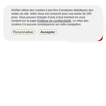
InHôtel utilise des cookies à des fins d’analyses statistiques des
visites du site. Votre choix est conservé pour une durée de 365
jours. Vous pouvez changer d’avis à tout moment en vous
rendant sur la page
Politique de confidentialité
. Le refus des
cookies n’a aucune conséquence sur votre navigation.
8,2/10
Personnaliser
Accepter
4123 avis sur 7 portails
Voir plus
Vous souhaitez obtenir plus d’informations ?