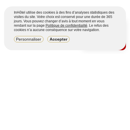
InHôtel utilise des cookies à des fins d’analyses statistiques des
visites du site. Votre choix est conservé pour une durée de 365
jours. Vous pouvez changer d’avis à tout moment en vous
rendant sur la page
Politique de confidentialité
. Le refus des
cookies n’a aucune conséquence sur votre navigation.
8,2/10
Personnaliser
Accepter
4123 avis sur 7 portails
Voir plus
Vous souhaitez obtenir plus d’informations ?