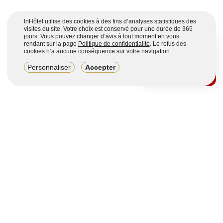
InHôtel utilise des cookies à des fins d’analyses statistiques des
visites du site. Votre choix est conservé pour une durée de 365
jours. Vous pouvez changer d’avis à tout moment en vous
rendant sur la page
Politique de confidentialité
. Le refus des
cookies n’a aucune conséquence sur votre navigation.
8,2/10
Personnaliser
Accepter
4123 avis sur 7 portails
Voir plus
Vous souhaitez obtenir plus d’informations ?