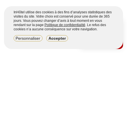
InHôtel utilise des cookies à des fins d’analyses statistiques des
visites du site. Votre choix est conservé pour une durée de 365
jours. Vous pouvez changer d’avis à tout moment en vous
rendant sur la page
Politique de confidentialité
. Le refus des
cookies n’a aucune conséquence sur votre navigation.
8,2/10
Personnaliser
Accepter
4123 avis sur 7 portails
Voir plus
Vous souhaitez obtenir plus d’informations ?