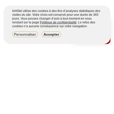
InHôtel utilise des cookies à des fins d’analyses statistiques des
visites du site. Votre choix est conservé pour une durée de 365
jours. Vous pouvez changer d’avis à tout moment en vous
rendant sur la page
Politique de confidentialité
. Le refus des
cookies n’a aucune conséquence sur votre navigation.
8,2/10
Personnaliser
Accepter
4123 avis sur 7 portails
Voir plus
Vous souhaitez obtenir plus d’informations ?