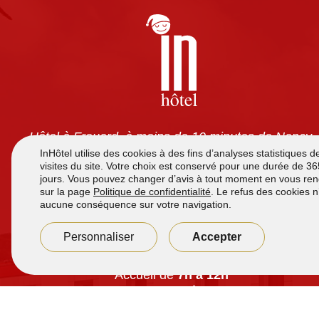
Hôtel à Frouard, à moins de 10 minutes de Nancy.
Chambres tout confort avec climatisation, TV écran
plat, wifi gratuit et salles de bain privatives. Petit-
déjeuner à volonté pour 7,90 €. Accès 24h/24 et
parking sécurisé gratuit.
Accueil de
7h à 12h
et de
16h00 à 21h