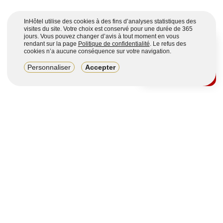
InHôtel utilise des cookies à des fins d’analyses statistiques des
visites du site. Votre choix est conservé pour une durée de 365
jours. Vous pouvez changer d’avis à tout moment en vous
rendant sur la page
Politique de confidentialité
. Le refus des
cookies n’a aucune conséquence sur votre navigation.
8,2/10
Personnaliser
Accepter
4123 avis sur 7 portails
Voir plus
Vous souhaitez obtenir plus d’informations ?