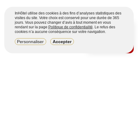
InHôtel utilise des cookies à des fins d’analyses statistiques des
visites du site. Votre choix est conservé pour une durée de 365
jours. Vous pouvez changer d’avis à tout moment en vous
rendant sur la page
Politique de confidentialité
. Le refus des
cookies n’a aucune conséquence sur votre navigation.
8,2/10
Personnaliser
Accepter
4123 avis sur 7 portails
Voir plus
Vous souhaitez obtenir plus d’informations ?