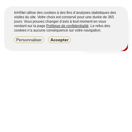
InHôtel utilise des cookies à des fins d’analyses statistiques des
visites du site. Votre choix est conservé pour une durée de 365
jours. Vous pouvez changer d’avis à tout moment en vous
rendant sur la page
Politique de confidentialité
. Le refus des
cookies n’a aucune conséquence sur votre navigation.
8,2/10
Personnaliser
Accepter
4123 avis sur 7 portails
Voir plus
Vous souhaitez obtenir plus d’informations ?