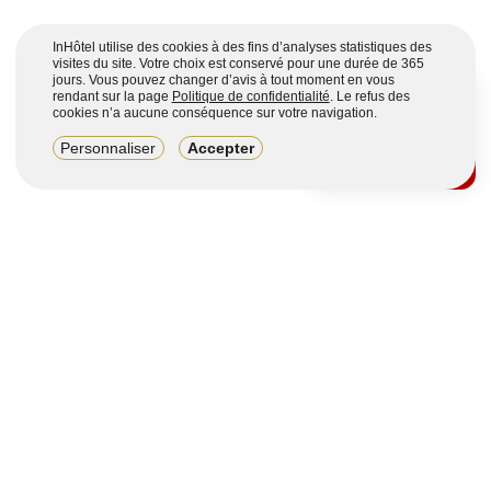
InHôtel utilise des cookies à des fins d’analyses statistiques des
visites du site. Votre choix est conservé pour une durée de 365
jours. Vous pouvez changer d’avis à tout moment en vous
rendant sur la page
Politique de confidentialité
. Le refus des
cookies n’a aucune conséquence sur votre navigation.
8,2/10
Personnaliser
Accepter
4123 avis sur 7 portails
Voir plus
Vous souhaitez obtenir plus d’informations ?