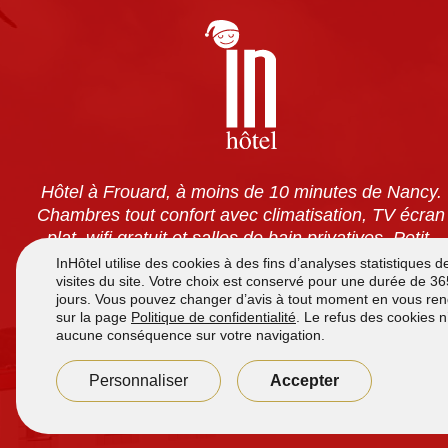
Hôtel à Frouard, à moins de 10 minutes de Nancy.
Chambres tout confort avec climatisation, TV écran
plat, wifi gratuit et salles de bain privatives. Petit-
déjeuner à volonté pour 7,90 €. Accès 24h/24 et
parking sécurisé gratuit.
Accueil de
7h à 12h
et de
16h00 à 21h