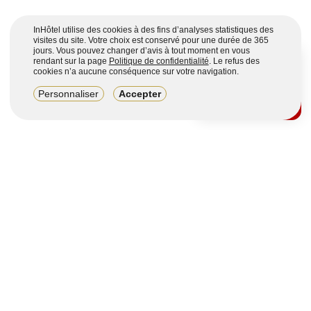
InHôtel utilise des cookies à des fins d’analyses statistiques des
visites du site. Votre choix est conservé pour une durée de 365
jours. Vous pouvez changer d’avis à tout moment en vous
rendant sur la page
Politique de confidentialité
. Le refus des
cookies n’a aucune conséquence sur votre navigation.
8,2/10
Personnaliser
Accepter
4123 avis sur 7 portails
Voir plus
Vous souhaitez obtenir plus d’informations ?