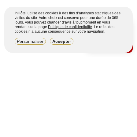
InHôtel utilise des cookies à des fins d’analyses statistiques des
visites du site. Votre choix est conservé pour une durée de 365
jours. Vous pouvez changer d’avis à tout moment en vous
rendant sur la page
Politique de confidentialité
. Le refus des
cookies n’a aucune conséquence sur votre navigation.
8,2/10
Personnaliser
Accepter
4123 avis sur 7 portails
Voir plus
Vous souhaitez obtenir plus d’informations ?